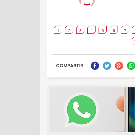
1
2
3
4
5
6
7
COMPARTIR